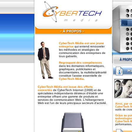
CyberTech Média est une jeune
entreprise
qui entend renouveler
les méthodes et stratégies de
communication des entreprises de
tous gabarits.
Regroupant des compétences
dans les domaines informatiques,
graphiques, publicitaires et
documentaires, la multidisciplinarité
constitue l'assise essentielle de
CyberTech Média
.
CyberTech Média est issue des efforts
concertés
de CyberTech Internet (1998) et de
spécialistes indépendants désireux d'établir une
entreprise offrant une gamme de produits et
services de communication Web. L'hébergement
Web est l'un de leurs principaux secteurs d'activité.
Ainsi, par c
CyberTech 
outils de cro
Grâce au pot
technologies
CyberTech 
performantes,