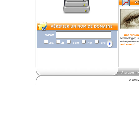
www.
... une visio
technologie; u
entrepreneurial
.ca
.fr
.com
.net
.org
autrement!
À propos
|
H
© 2005