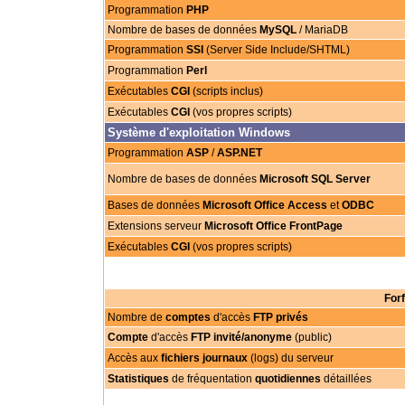
Programmation
PHP
Nombre de bases de données
MySQL
/ MariaDB
Programmation
SSI
(Server Side Include/SHTML)
Programmation
Perl
Exécutables
CGI
(scripts inclus)
Exécutables
CGI
(vos propres scripts)
Système d'exploitation Windows
Programmation
ASP
/
ASP.NET
Nombre de bases de données
Microsoft SQL Server
Bases de données
Microsoft Office Access
et
ODBC
Extensions serveur
Microsoft Office FrontPage
Exécutables
CGI
(vos propres scripts)
For
Nombre de
comptes
d'accès
FTP privés
Compte
d'accès
FTP invité/anonyme
(public)
Accès aux
fichiers journaux
(logs) du serveur
Statistiques
de fréquentation
quotidiennes
détaillées