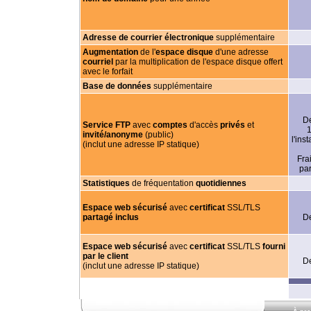
Adresse de courrier électronique
supplémentaire
Augmentation
de l'
espace disque
d'une adresse
courriel
par la multiplication de l'espace disque offert
avec le forfait
Base de données
supplémentaire
De
Service FTP
avec
comptes
d'accès
privés
et
1
invité/anonyme
(public)
l'ins
(inclut une adresse IP statique)
Fra
pa
Statistiques
de fréquentation
quotidiennes
Espace web sécurisé
avec
certificat
SSL/TLS
partagé inclus
De
Espace web sécurisé
avec
certificat
SSL/TLS
fourni
par le client
De
(inclut une adresse IP statique)