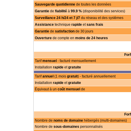
Sauvegarde quotidienne
de toutes les données
Garantie
de
fiabilité
à
99.9 %
(disponibilité des services)
Surveillance 24 h/24 et 7 j/7
du réseau et des systèmes
Assistance
technique
rapide
et
sans frais
Garantie
de
satisfaction
de 30 jours
Ouverture
de compte en
moins de 24 heures
For
Tarif
mensuel
- facturé mensuellement
Installation
rapide
et
gratuite
Tarif
annuel
(1 mois
gratuit
) - facturé annuellement
Installation
rapide
et
gratuite
Équivaut à un
coût mensuel
de
For
Nombre de
noms de domaine
hébergés (multi-domaines)
Nombre de
sous-domaines
personnalisés