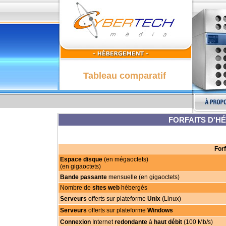
Tableau comparatif
FORFAITS D'H
For
Espace disque
(en mégaoctets)
(en gigaoctets)
Bande passante
mensuelle (en gigaoctets)
Nombre de
sites web
hébergés
Serveurs
offerts sur plateforme
Unix
(Linux)
Serveurs
offerts sur plateforme
Windows
Connexion
Internet
redondante
à
haut débit
(100 Mb/s)