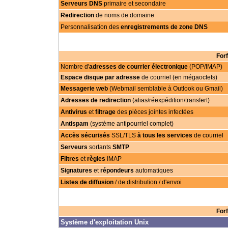
Serveurs DNS
primaire et secondaire
Redirection
de noms de domaine
Personnalisation des
enregistrements de zone DNS
For
Nombre d'
adresses de courrier électronique
(POP/IMAP)
Espace disque par adresse
de courriel (en mégaoctets)
Messagerie web
(Webmail semblable à Outlook ou Gmail)
Adresses de redirection
(alias/réexpédition/transfert)
Antivirus
et
filtrage
des pièces jointes infectées
Antispam
(système antipourriel complet)
Accès sécurisés
SSL/TLS
à tous les services
de courriel
Serveurs
sortants
SMTP
Filtres
et
règles
IMAP
Signatures
et
répondeurs
automatiques
Listes de diffusion
/ de distribution / d'envoi
For
Système d'exploitation Unix