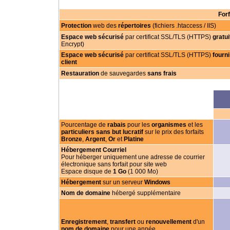
For
Protection
web des
répertoires
(fichiers .htaccess / IIS)
Espace web sécurisé
par certificat SSL/TLS (HTTPS)
gratui
Encrypt)
Espace web sécurisé
par certificat SSL/TLS (HTTPS)
fourni
client
Restauration
de sauvegardes
sans frais
Pourcentage de
rabais
pour les
organismes
et les
particuliers sans but lucratif
sur le prix des forfaits
Bronze
,
Argent
,
Or
et
Platine
Hébergement Courriel
Pour héberger uniquement une adresse de courrier
électronique sans forfait pour site web
Espace disque de
1 Go
(1 000 Mo)
Hébergement
sur un serveur
Windows
Nom de domaine
hébergé supplémentaire
Enregistrement
,
transfert
ou
renouvellement
d'un
nom de domaine
pour une année