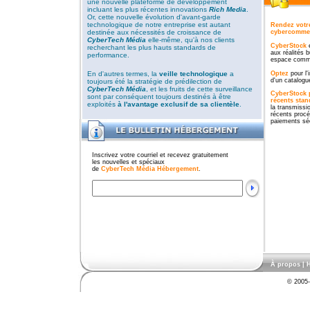
une nouvelle plateforme de développement
incluant les plus récentes innovations
Rich Media
.
Or, cette nouvelle évolution d'avant-garde
technologique de notre entreprise est autant
Rendez votre
destinée aux nécessités de croissance de
cybercommer
CyberTech Média
elle-même, qu'à nos clients
CyberStock
e
recherchant les plus hauts standards de
aux réalités 
performance.
espace commer
En d'autres termes, la
veille technologique
a
Optez
pour l'
d'un catalogu
toujours été la stratégie de prédilection de
CyberTech Média
, et les fruits de cette surveillance
CyberStock
sont par conséquent toujours destinés à être
récents sta
exploités
à l'avantage exclusif de sa clientèle
.
la transmissio
récents proc
paiements sé
Inscrivez votre courriel et recevez gratuitement
les nouvelles et spéciaux
de
CyberTech Média Hébergement
.
À propos
|
H
© 2005