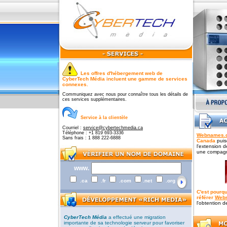
Les offres d'hébergement web de
CyberTech Média incluent une gamme de services
connexes.
Communiquez avec nous pour connaître tous les détails de
ces services supplémentaires.
Service à la clientèle
Courriel :
service@cybertechmedia.ca
Téléphone : +1 819 693-3336
Webnames.
Sans frais : 1 888 222-6888
Canada
puisq
l'extension 
une compagn
www.
.ca
.fr
.com
.net
.org
C'est pourq
référer
Web
l'obtention 
CyberTech Média
a effectué une migration
importante de sa technologie serveur pour favoriser