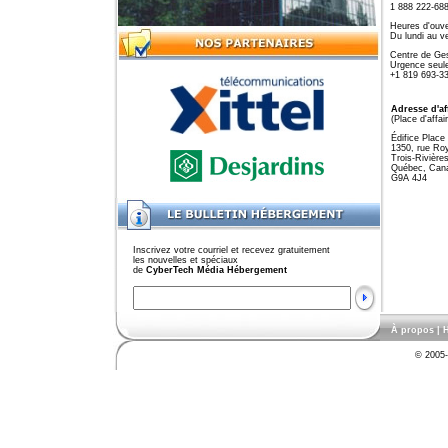
1 888 222-688
Heures d'ouve
Du lundi au 
Centre de Ge
Urgence seule
+1 819 693-33
Adresse d'af
(Place d'affai
Édifice Place
1350, rue Ro
Trois-Rivière
Québec, Can
G9A 4J4
Inscrivez votre courriel et recevez gratuitement
les nouvelles et spéciaux
de
CyberTech Média Hébergement
À propos
|
H
© 2005