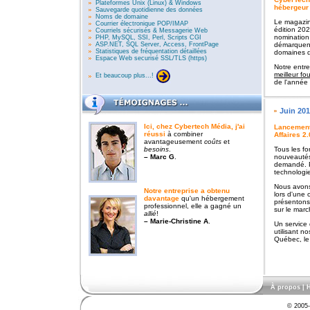
Plateformes Unix (Linux) & Windows
hébergeur
Sauvegarde quotidienne des données
Noms de domaine
Le magazin
Courrier électronique POP/IMAP
édition 20
Courriels sécurisés & Messagerie Web
nomination
PHP, MySQL, SSI, Perl, Scripts CGI
ASP.NET, SQL Server, Access, FrontPage
démarquent
Statistiques de fréquentation détaillées
domaines d'
Espace Web securisé SSL/TLS (https)
Notre entre
meilleur f
Et beaucoup plus...!
de l'année
Juin 20
Ici, chez Cybertech Média,
j'ai
Lancement 
réussi
à combiner
Affaires 2.
avantageusement
coûts
et
besoins
.
Tous les fo
– Marc G
.
nouveautés
demandé. P
technologie
Nous avons
Notre entreprise a obtenu
lors d'une
davantage
qu'un hébergement
présentons
professionnel, elle a gagné un
sur le marc
allié
!
– Marie-Christine A
.
Un service
utilisant n
Québec, le m
À propos
|
H
© 2005