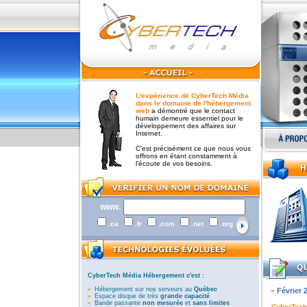
L'expérience de CyberTech Média
dans le domaine de l'hébergement
web
a démontré que le contact
humain demeure essentiel pour le
développement des affaires sur
Internet.
C'est précisément ce que nous vous
offrons en étant constamment à
l'écoute de vos besoins.
www.
.ca
.fr
.com
.net
.org
CyberTech Média Hébergement c'est :
Hébergement sur nos serveurs au
Québec
Février 
Espace disque de très
grande capacité
Bande passante
non mesurée
et
sans limites
CyberTech 