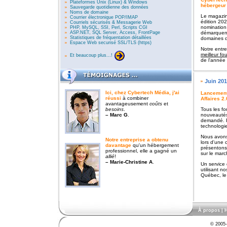
Plateformes Unix (Linux) & Windows
hébergeur
Sauvegarde quotidienne des données
Noms de domaine
Le magazin
Courrier électronique POP/IMAP
édition 20
Courriels sécurisés & Messagerie Web
nomination
PHP, MySQL, SSI, Perl, Scripts CGI
ASP.NET, SQL Server, Access, FrontPage
démarquent
Statistiques de fréquentation détaillées
domaines d'
Espace Web securisé SSL/TLS (https)
Notre entre
meilleur f
Et beaucoup plus...!
de l'année
Juin 20
Ici, chez Cybertech Média,
j'ai
Lancement 
réussi
à combiner
Affaires 2.
avantageusement
coûts
et
besoins
.
Tous les fo
– Marc G
.
nouveautés
demandé. P
technologie
Nous avons
Notre entreprise a obtenu
lors d'une
davantage
qu'un hébergement
présentons
professionnel, elle a gagné un
sur le marc
allié
!
– Marie-Christine A
.
Un service
utilisant n
Québec, le m
À propos
|
H
© 2005