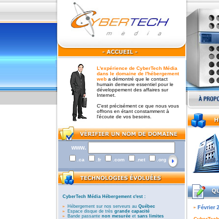
L'expérience de CyberTech Média
dans le domaine de l'hébergement
web
a démontré que le contact
humain demeure essentiel pour le
développement des affaires sur
Internet.
C'est précisément ce que nous vous
offrons en étant constamment à
l'écoute de vos besoins.
www.
.ca
.fr
.com
.net
.org
CyberTech Média Hébergement c'est :
Hébergement sur nos serveurs au
Québec
Février 
Espace disque de très
grande capacité
Bande passante
non mesurée
et
sans limites
CyberTech 