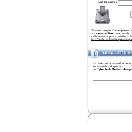
Mot de passe :
Si votre compte d'hébergement s
sur
système Windows
, veuillez
cette adresse pour consulter vot
http://web3.cbti.net/espacedisqu
Inscrivez votre courriel et rece
les nouvelles et spéciaux
de
CyberTech Média Héberg