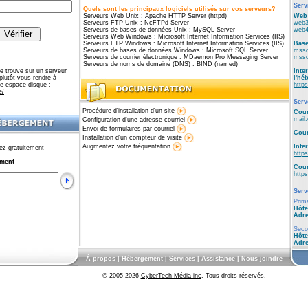
Serv
Quels sont les principaux logiciels utilisés sur vos serveurs?
Serveurs Web Unix : Apache HTTP Server (httpd)
Web 
Serveurs FTP Unix : NcFTPd Server
web3
Serveurs de bases de données Unix : MySQL Server
web4
Serveurs Web Windows : Microsoft Internet Information Services (IIS)
Serveurs FTP Windows : Microsoft Internet Information Services (IIS)
Base
Serveurs de bases de données Windows : Microsoft SQL Server
mssq
Serveurs de courrier électronique : MDaemon Pro Messaging Server
mssq
Serveurs de noms de domaine (DNS) : BIND (named)
e trouve sur un serveur
Inte
 plutôt vous rendre à
l'hé
re espace disque :
https
e/
Serv
Procédure d'installation d'un site
Cour
mail.
Configuration d'une adresse courriel
Envoi de formulaires par courriel
Cour
Installation d'un compteur de visite
Augmentez votre fréquentation
Inte
vez gratuitement
https
ement
Cour
https
Serv
Prim
Hôte
Adre
Seco
Hôte
Adre
À propos
|
Hébergement
|
Services
|
Assistance
|
Nous joindre
© 2005-2026
CyberTech Média inc
. Tous droits réservés.