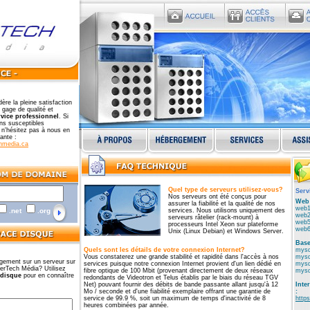
ère la pleine satisfaction
gage de qualité et
rvice professionnel
. Si
ns susceptibles
, n'hésitez pas à nous en
vante :
hmedia.ca
Quel type de serveurs utilisez-vous?
Serv
Nos serveurs ont été conçus pour
Web 
assurer la fiabilité et la qualité de nos
web1
.net
.org
services. Nous utilisons uniquement des
web2
serveurs râtelier (rack-mount) à
web5
processeurs Intel Xeon sur plateforme
web6
Unix (Linux Debian) et Windows Server.
Base
Quels sont les détails de votre connexion Internet?
mysq
Vous constaterez une grande stabilité et rapidité dans l'accès à nos
mysq
gement sur un serveur sur
services puisque notre connexion Internet provient d'un lien dédié en
mysq
rTech Média? Utilisez
fibre optique de 100 Mbit (provenant directement de deux réseaux
mysq
 disque
pour en connaître
redondants de Videotron et Telus établis par le biais du réseau TGV
Net) pouvant fournir des débits de bande passante allant jusqu'à 12
Inte
Mo / seconde et d'une fiabilité exemplaire offrant une garantie de
:
service de 99.9 %, soit un maximum de temps d'inactivité de 8
https
heures combinées par année.