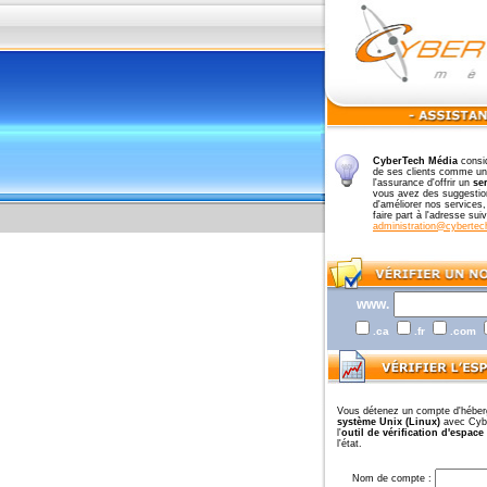
CyberTech Média
consid
de ses clients comme un 
l'assurance d'offrir un
se
vous avez des suggestio
d'améliorer nos services
faire part à l'adresse sui
administration@cybertec
www.
.ca
.fr
.com
Vous détenez un compte d'héber
système Unix (Linux)
avec Cybe
l'
outil de vérification d'espace
l'état.
Nom de compte :