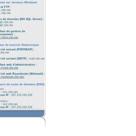
ices sur serveurs
Windows
et FTP :
.cbti.net
.cbti.net
s de données (MS SQL Server) :
l1.cbti.net
l2.cbti.net
rface de gestion de
bergement :
://wsp.cbti.net
eur de courrier électronique
riel entrant (POP/IMAP) :
cbti.net
riel sortant (SMTP) :
mail.cbti.net
rface web d'administration :
://mail.cbti.net
riel web Roundcube (Webmail) :
://webmail.cbti.net/
eurs de noms de domaine (DNS)
aire
 :
ns1.cbti.net
sse IP :
207.253.193.226
ndaire
 :
ns2.cbti.net
sse IP :
207.253.193.229