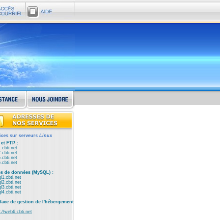
ices sur serveurs
Linux
et FTP :
.cbti.net
.cbti.net
.cbti.net
.cbti.net
s de données (MySQL) :
l1.cbti.net
l2.cbti.net
l3.cbti.net
l4.cbti.net
rface de gestion de l'hébergement
://web6.cbti.net