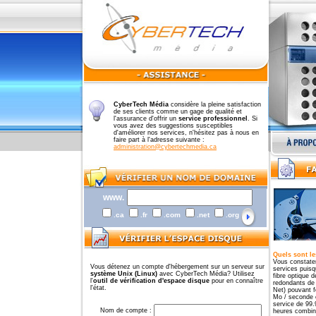
CyberTech Média
considère la pleine satisfaction
de ses clients comme un gage de qualité et
l'assurance d'offrir un
service professionnel
. Si
vous avez des suggestions susceptibles
d'améliorer nos services, n'hésitez pas à nous en
faire part à l'adresse suivante :
administration@cybertechmedia.ca
www.
.ca
.fr
.com
.net
.org
Quels sont le
Vous constater
Vous détenez un compte d'hébergement sur un serveur sur
services puisq
système Unix (Linux)
avec CyberTech Média? Utilisez
fibre optique 
l'
outil de vérification d'espace disque
pour en connaître
redondants de 
l'état.
Net) pouvant f
Mo / seconde e
service de 99.
Nom de compte :
heures combin