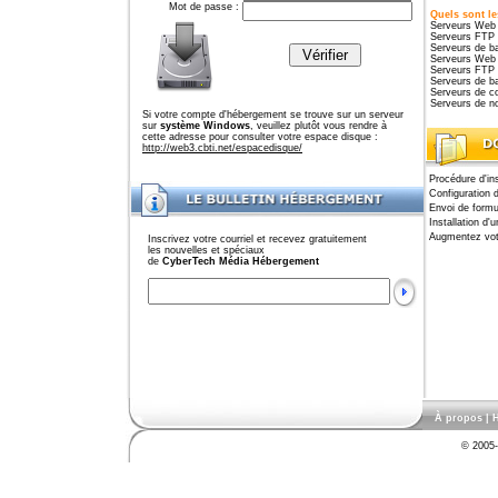
Mot de passe :
Quels sont le
Serveurs Web 
Serveurs FTP 
Serveurs de b
Serveurs Web W
Serveurs FTP W
Serveurs de b
Serveurs de c
Serveurs de n
Si votre compte d'hébergement se trouve sur un serveur
sur
système Windows
, veuillez plutôt vous rendre à
cette adresse pour consulter votre espace disque :
http://web3.cbti.net/espacedisque/
Procédure d'ins
Configuration 
Envoi de formu
Installation d'
Augmentez vot
Inscrivez votre courriel et recevez gratuitement
les nouvelles et spéciaux
de
CyberTech Média Hébergement
À propos
|
H
© 2005