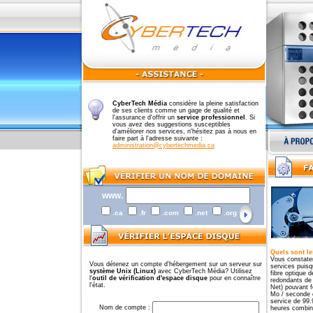
CyberTech Média
considère la pleine satisfaction
de ses clients comme un gage de qualité et
l'assurance d'offrir un
service professionnel
. Si
vous avez des suggestions susceptibles
d'améliorer nos services, n'hésitez pas à nous en
faire part à l'adresse suivante :
administration@cybertechmedia.ca
www.
.ca
.fr
.com
.net
.org
Quels sont le
Vous constater
Vous détenez un compte d'hébergement sur un serveur sur
services puisq
système Unix (Linux)
avec CyberTech Média? Utilisez
fibre optique 
l'
outil de vérification d'espace disque
pour en connaître
redondants de 
l'état.
Net) pouvant f
Mo / seconde e
service de 99.
Nom de compte :
heures combin