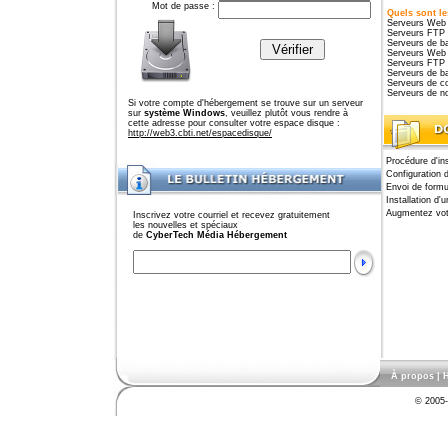
Mot de passe :
Quels sont le
Serveurs Web 
Serveurs FTP 
Serveurs de b
Serveurs Web W
Serveurs FTP W
Serveurs de b
Serveurs de c
Serveurs de n
Si votre compte d'hébergement se trouve sur un serveur
sur
système Windows
, veuillez plutôt vous rendre à
cette adresse pour consulter votre espace disque :
http://web3.cbti.net/espacedisque/
Procédure d'ins
Configuration 
Envoi de formu
Installation d'
Augmentez vot
Inscrivez votre courriel et recevez gratuitement
les nouvelles et spéciaux
de
CyberTech Média Hébergement
À propos
|
H
© 2005