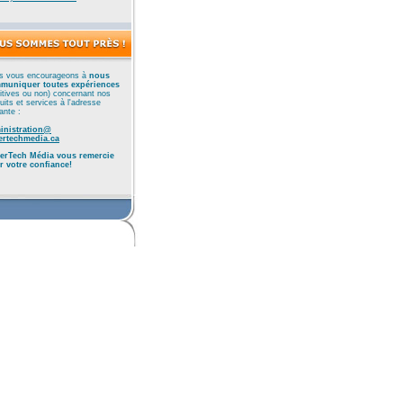
s vous encourageons à
nous
muniquer toutes expériences
itives ou non) concernant nos
uits et services à l'adresse
ante :
inistration@
ertechmedia.ca
erTech Média vous remercie
r votre confiance!