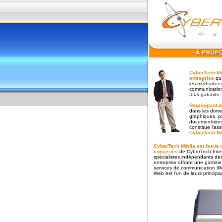
CyberTech Mé
entreprise
qu
les méthodes 
communication
tous gabarits.
Regroupant 
dans les doma
graphiques, pu
documentaires, 
constitue l'ass
CyberTech M
CyberTech Média est issue d
concertés
de CyberTech Inte
spécialistes indépendants dés
entreprise offrant une gamme 
services de communication W
Web est l'un de leurs principau