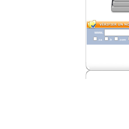
www.
.ca
.fr
.com