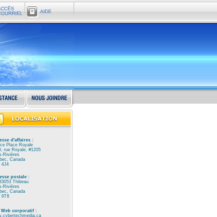
sse d'affaires :
ice Place Royale
, rue Royale, #1205
s-Rivières
bec, Canada
 4J4
esse postale :
33053 Thibeau
s-Rivières
bec, Canada
 9T8
 Web corporatif :
.cybertechmedia.ca