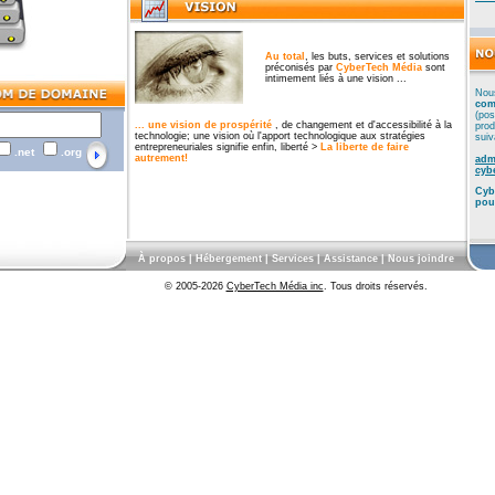
Au total
, les buts, services et solutions
préconisés par
CyberTech Média
sont
intimement liés à une vision ...
Nou
com
(pos
... une vision de prospérité
, de changement et d'accessibilité à la
prod
technologie; une vision où l'apport technologique aux stratégies
suiv
entrepreneuriales signifie enfin, liberté >
La liberte de faire
.net
.org
autrement!
adm
cyb
Cyb
pou
À propos
|
Hébergement
|
Services
|
Assistance
|
Nous joindre
© 2005-2026
CyberTech Média inc
. Tous droits réservés.