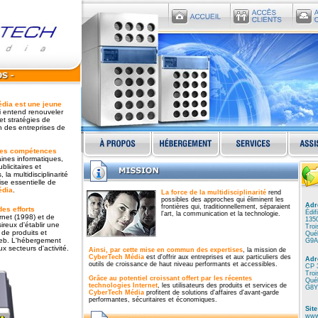
dia est une jeune
i entend renouveler
et stratégies de
 des entreprises de
des compétences
ines informatiques,
blicitaires et
la multidisciplinarité
ise essentielle de
édia
.
La force de la multidisciplinarité
rend
possibles des approches qui éliminent les
Adre
frontières qui, traditionnellement, séparaient
es efforts
Édif
l'art, la communication et la technologie.
rnet (1998) et de
1350
ireux d'établir une
Troi
de produits et
Qué
eb. L'hébergement
G9A
x secteurs d'activité.
Ainsi, par cette mise en commun des expertises
, la mission de
CyberTech Média
est d'offrir aux entreprises et aux particuliers des
Adr
outils de croissance de haut niveau performants et accessibles.
CP 
Troi
Grâce au potentiel croissant offert par les récentes
Qué
technologies Internet
, les utilisateurs des produits et services de
G8Y
CyberTech Média
profitent de solutions d'affaires d'avant-garde
performantes, sécuritaires et économiques.
Site
www