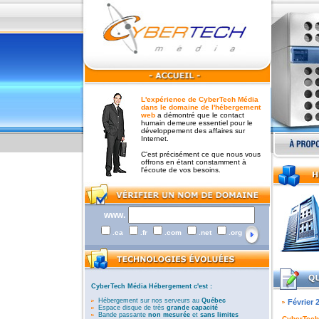
L'expérience de CyberTech Média
dans le domaine de l'hébergement
web
a démontré que le contact
humain demeure essentiel pour le
développement des affaires sur
Internet.
C'est précisément ce que nous vous
offrons en étant constamment à
l'écoute de vos besoins.
www.
.ca
.fr
.com
.net
.org
CyberTech Média Hébergement c'est :
Hébergement sur nos serveurs au
Québec
Février 
Espace disque de très
grande capacité
Bande passante
non mesurée
et
sans limites
CyberTech 