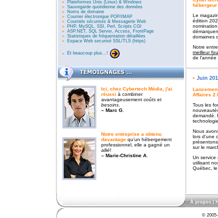
Plateformes Unix (Linux) & Windows
hébergeur
Sauvegarde quotidienne des données
Noms de domaine
Le magazin
Courrier électronique POP/IMAP
édition 20
Courriels sécurisés & Messagerie Web
nomination
PHP, MySQL, SSI, Perl, Scripts CGI
ASP.NET, SQL Server, Access, FrontPage
démarquent
Statistiques de fréquentation détaillées
domaines d'
Espace Web securisé SSL/TLS (https)
Notre entre
meilleur f
Et beaucoup plus...!
de l'année
Juin 20
Ici, chez Cybertech Média,
j'ai
Lancement 
réussi
à combiner
Affaires 2.
avantageusement
coûts
et
besoins
.
Tous les fo
– Marc G
.
nouveautés
demandé. P
technologie
Nous avons
Notre entreprise a obtenu
lors d'une
davantage
qu'un hébergement
présentons
professionnel, elle a gagné un
sur le marc
allié
!
– Marie-Christine A
.
Un service
utilisant n
Québec, le m
À propos
|
H
© 2005